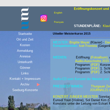
Eröffnungskonzert und 
English
Français
STUNDENPLÄNE:
Klavi
Startseite
Uttwiler Meisterkurse 2015
Ort und Zeit
MEISTER:
Brigitte Meyer
(Klavier) -
Dan
Kosten
Korrepetitorinnen:
Ivet Frontela
(Geigenk
Anmeldung
Anreise
MEDIEN:
Eröffnung
(
Fotoalbum
),
Audio-Ausschnitte 2015
Unterkunft
Programm
(PDF)
Konzer
Gönner
Programm
(PDF)
1. Sch
Programm
(PDF)
2.
Schl
Links
Kontakt + Impressum
Audio-CD vom Konzert der Meister und
Archiv
PRESSESTIMMEN:
Thurgauer Ze
Seeburg-Konzerte
JOURNAL21.c
KONZERT JUNGER MEISTER
Sonntag,
Eunsol Youn (Violine), Sol Daniel Kim
Konstanz unter der Leitung von Eckart