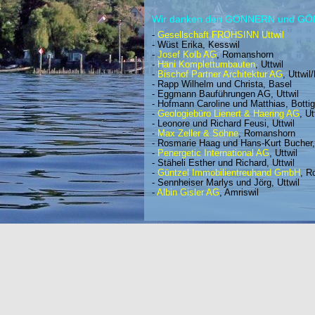
Wir danken den GÖNNERN und G
-
Gesellschaft FROHSINN Uttwil
- Wüst Erika, Kesswil
-
Josef Kolb AG
, Romanshorn
-
Häni Komplettumbauten
, Uttwil
-
Bischof Partner Architektur AG
, Uttwi
- Rapp Wilhelm und Christa, Basel
- Eggmann Bauführungen AG, Uttwil
- Hofmann Caroline und Matthias, Botti
-
Geologiebüro Lienert & Haering AG
, Ut
- Leonore und Richard Feusi, Uttwil
-
Max Zeller & Söhne
, Romanshorn
- Rosmarie Haag und Hans-Kurt Bucher, 
-
Penergetic International AG
, Uttwil
- Stäheli Esther und Richard, Uttwil
-
Güntzel Immobilientreuhand GmbH
, R
- Sennheiser Marlys und Jörg, Uttwil
-
Albin Gisler AG
, Amriswil