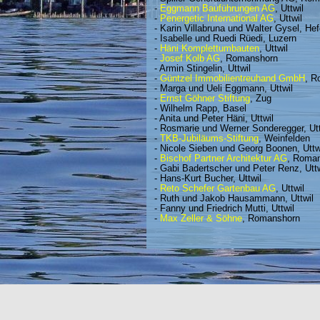
-
Eggmann Bauführungen AG
, Uttwil
-
Penergetic International AG
, Uttwil
- Karin Villabruna und Walter Gysel, He
- Isabelle und Ruedi Rüedi, Luzern
-
Häni Komplettumbauten
, Uttwil
-
Josef Kolb AG
, Romanshorn
-
Armin Stingelin, Uttwil
-
Güntzel Immobilientreuhand GmbH
, R
- Marga und Ueli Eggmann, Uttwil
-
Ernst Göhner Stiftung
, Zug
- Wilhelm Rapp, Basel
- Anita und Peter Häni, Uttwil
- Rosmarie und Werner Sonderegger, Utt
-
TKB-Jubiläums-Stiftung
, Weinfelden
- Nicole Sieben und Georg Boonen, Uttw
-
Bischof Partner Architektur AG
, Roma
- Gabi Badertscher und Peter Renz, Uttw
- Hans-Kurt Bucher, Uttwil
-
Reto Schefer Gartenbau AG
, Uttwil
- Ruth und Jakob Hausammann, Uttwil
- Fanny und Friedrich Mutti, Uttwil
-
Max Zeller & Söhne
, Romanshorn