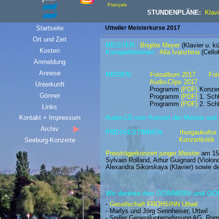
Français
STUNDENPLÄNE:
Klavi
Startseite
Uttwiler Meisterkurse 2017
Ort und Zeit
MEISTER:
Brigitte Meyer
(Klavier u. k
Kosten
Korrepetitorinnen:
Alla Ivanzhina
(Cello
Anmeldung
Anreise
MEDIEN:
Fotoalbum 2017
Fot
Audio-Clips 2017
Unterkunft
Programm
(PDF)
Konzer
Gönner
Programm
(PDF)
1. Sch
Programm
(PDF)
2.
Schl
Links
Kontakt + Impressum
Audio-CD vom Konzert der Meister und
Archiv
PRESSESTIMMEN:
thurgaukultur
Konzertkritik
Seeburg-Konzerte
Preisträgerkonzert junger Meister
am 15
Sylvain Rolland, Arhur Guignard (Violonce
Alexandra Sikorskaya (Klavier) sowie 
Wir danken den GÖNNERN und G
-
Gesellschaft FROHSINN Uttwil
- Marlys und Jörg Sennheiser, Uttwil
- Spiller Generalunternehmung AG, Ro