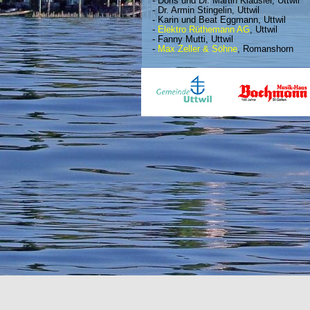
- Doris und Dr. Martin Kläusler, Uttwil
- Dr. Armin Stingelin, Uttwil
- Karin und Beat Eggmann, Uttwil
-
Elektro Rüthemann AG
, Uttwil
- Fanny Mutti, Uttwil
-
Max Zeller & Söhne
, Romanshorn