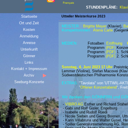
Français
STUNDENPLÄNE:
Klavi
Startseite
Uttwiler Meisterkurse 2023
Ort und Zeit
MEISTER:
Brigitte Meyer
(Klavier),
Ba
Kosten
Korrepetitorinnen:
Atena Carte
(Geigen
Anmeldung
Anreise
MEDIEN:
Fotoalben
Eröffnung
Programm
(PDF)
Konzer
Unterkunft
Programm
(PDF)
1. Sch
Gönner
Programm
(PDF)
2.
Schl
Links
Sonntag, 4. Juni 2023 17 Uhr
Preisträ
Kontakt + Impressum
Lemmer (Violine), Stefan Macovei (Klav
Südwestdeutschen Philharmonie Konst
Archiv
Seeburg-Konzerte
EXTRAS:
"Tavolata" von 'UTTWIL-AKTI
"
Offener Konzertabend
", Frei
Wir danken den GÖNNERN und G
-
VIBRO AG
Esther und Richard Stäheli
- Gabi und Rolf Gisler, Engelburg
- Isabelle und Rudolf Rüedi
- Nicole Sieben und Georg Boonen, Uttw
- Karin Villabruna und Walter Gysel, H
- Spiller Generalunternehmung AG, Ro