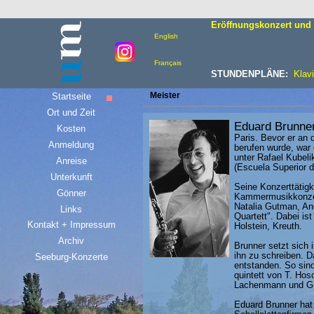
Eröffnungskonzert und 
English
Français
STUNDENPLÄNE:
Klavi
Meister
Startseite
Ort und Zeit
Eduard Brunne
Kosten
Paris. Bevor er an
Anmeldung
berufen wurde, war 
unter Rafael Kubel
Anreise
(Escuela Superior d
Unterkunft
Seine Konzerttätigk
Gönner
Kammermusikkonzert
Natalia Gutman, An
Links
Quartett". Dabei i
Kontakt + Impressum
Holstein, Kreuth.
Archiv
Brunner setzt sich 
ihn zu schreiben. D
Seeburg-Konzerte
entstanden. So sind
quintett von T. Hos
Lachenmann und G. 
Eduard Brunner hat